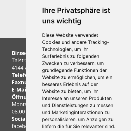
Ihre Privatsphäre ist
Telefonberatung:
uns wichtig
+41 (0)61 706 94 54
Diese Website verwendet
Cookies und andere Tracking-
Technologien, um Ihr
Birseck-Reisen+Transporte AG
Surferlebnis zu folgenden
Talstrasse 38
Zwecken zu verbessern:
um
4144 Arlesheim
grundlegende Funktionen der
Telefonnummer:
+41 (0)61 706 94 54
Website zu ermöglichen
,
um ein
Faxnummer:
+41 (0)61 706 94 55
besseres Erlebnis auf der
E-Mail:
info@birseck-reisen.ch
Website zu bieten
,
um Ihr
Öffnungszeiten Büro:
Interesse an unseren Produkten
Montag bis Freitag
und Dienstleistungen zu messen
08.00-12.00 Uhr und 13.30-18.00 Uhr
und Marketinginteraktionen zu
Socialmedia:
personalisieren
,
um Anzeigen zu
facebook
liefern die für Sie relevanter sind
.