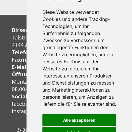
+41 (0)61 706 94 54
Diese Website verwendet
Cookies und andere Tracking-
Technologien, um Ihr
Birseck-Reisen+Transporte AG
Surferlebnis zu folgenden
Talstrasse 38
Zwecken zu verbessern:
um
4144 Arlesheim
grundlegende Funktionen der
Telefonnummer:
+41 (0)61 706 94 54
Website zu ermöglichen
,
um ein
Faxnummer:
+41 (0)61 706 94 55
besseres Erlebnis auf der
E-Mail:
info@birseck-reisen.ch
Website zu bieten
,
um Ihr
Öffnungszeiten Büro:
Interesse an unseren Produkten
Montag bis Freitag
und Dienstleistungen zu messen
08.00-12.00 Uhr und 13.30-18.00 Uhr
und Marketinginteraktionen zu
Socialmedia:
personalisieren
,
um Anzeigen zu
facebook
liefern die für Sie relevanter sind
.
instagram
Alle akzeptieren
© 2026 Birseck-Reisen+Transporte AG