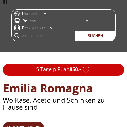
Pause
Markt- und Shoppingfahrten
Musik / Musical
Rundreisen
Tagesfahrten
Weihnachtsmärkte und Adventsreisen
Weinreisen
Gruppenreisen + Transferfahrten
5 Tage p.P. ab
850.-
Transport­logistik
Kontakt
Emilia Romagna
Wo Käse, Aceto und Schinken zu
Hause sind