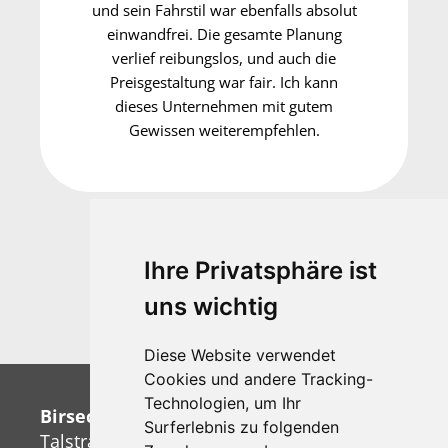
und sein Fahrstil war ebenfalls absolut
einwandfrei. Die gesamte Planung
verlief reibungslos, und auch die
Preisgestaltung war fair. Ich kann
dieses Unternehmen mit gutem
Gewissen weiterempfehlen.
Ihre Privatsphäre ist
Telefonberatung:
uns wichtig
+41 (0)61 706 94 54
Diese Website verwendet
Cookies und andere Tracking-
Technologien, um Ihr
Birseck-Reisen+Transporte AG
Surferlebnis zu folgenden
Talstrasse 38