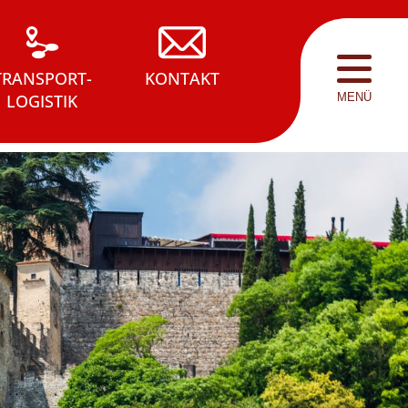
TRANSPORT­
KONTAKT
LOGISTIK
MENÜ
rten
Transport­logistik
Kontakt