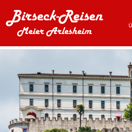
Ü
B
Über uns
Reisen
LAST
FIRME
Busflotte
Event- und Sportre
Lastwagenflotte
Festtagsreisen
Firmengeschichte
Markt- und Shoppi
Leitbild
Musik / Musical
Team
Rundreisen
Tagesfahrten
Weihnachtsmärkte
Weinreisen