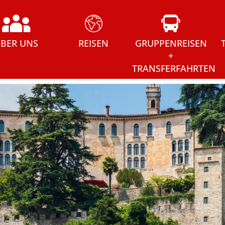
BER UNS
REISEN
GRUPPENREISEN
+
TRANSFERFAHRTEN
USFLOTTE
EVENT- UND
Gruppenreisen + Transferfah
WAGENFLOTTE
SPORTREISEN
NGESCHICHTE
FESTTAGSREISEN
isen
LEITBILD
MARKT- UND
TEAM
SHOPPINGFAHRTEN
ngfahrten
MEHRTAGESFAHRTEN
MUSIK / MUSICAL
RUNDREISEN
TAGESFAHRTEN
WEIHNACHTSMÄRKTE
 und Adventsreisen
UND ADVENTSREISEN
WEINREISEN