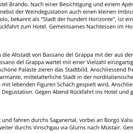
tel Brando. Nach einer Besichtigung und einem Apéro 
nebst der Weindegustation auch einen kleinen Imbiss
o, bekannt als "Stadt der hundert Horizonte", ist ein
Rückfahrt zum Hotel. Gemeinsames Nachtessen im Ho
in die Altstadt von Bassano del Grappa mit der aus
Bassano del Grappa wartet mit einer Vielzahl einzigart
ne Paläste zieren das Stadtbild. Anschliessend frei
rmante, mittelalterliche Stadt in der norditalienisch
o mit lebenden Figuren Schach gespielt wird. Anschli
e und Degustation. Gegen Abend Rückfahrt ins Hotel u
 und fahren durchs Saganertal, vorbei an Borgo Vals
weiter durchs Vinschgau via Glurns nach Müstair. G