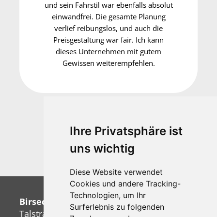
und sein Fahrstil war ebenfalls absolut
einwandfrei. Die gesamte Planung
verlief reibungslos, und auch die
Preisgestaltung war fair. Ich kann
dieses Unternehmen mit gutem
Gewissen weiterempfehlen.
Ihre Privatsphäre ist
Telefonberatung:
uns wichtig
+41 (0)61 706 94 54
Diese Website verwendet
Cookies und andere Tracking-
Technologien, um Ihr
Birseck-Reisen+Transporte AG
Surferlebnis zu folgenden
Talstrasse 38