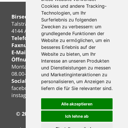
Cookies und andere Tracking-
Technologien, um Ihr
Birseck-Reisen+Transporte AG
Surferlebnis zu folgenden
Talstrasse 38
Zwecken zu verbessern:
um
4144 Arlesheim
grundlegende Funktionen der
Telefonnummer:
+41 (0)61 706 94 54
Website zu ermöglichen
,
um ein
Faxnummer:
+41 (0)61 706 94 55
besseres Erlebnis auf der
E-Mail:
info@birseck-reisen.ch
Website zu bieten
,
um Ihr
Öffnungszeiten Büro:
Interesse an unseren Produkten
Montag bis Freitag
und Dienstleistungen zu messen
08.00-12.00 Uhr und 13.30-18.00 Uhr
und Marketinginteraktionen zu
Socialmedia:
personalisieren
,
um Anzeigen zu
facebook
liefern die für Sie relevanter sind
.
instagram
Alle akzeptieren
© 2026 Birseck-Reisen+Transporte AG
Ich lehne ab
created by
vistabus.de